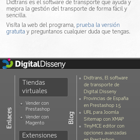
Didtrans es el software de transporte que ayuda y
Acceso
mejora la gestión del transporte de forma fácil y
sencilla.
Visíta la web del programa,
prueba la versión
gratuita
y preguntanos cualquier duda que tengas.
Didtrans, El software
Tiendas
de transporte de
virtuales
Digital Disseny
Provincias de España
Vender con
en Prestashop 1.5
Prestashop
URL para Joomla
Vender con
Sitemap con XMAP
Magento
TinyMCE editor con
opciones avanzadas
Extensiones