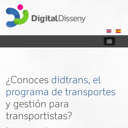
Inicio
Tiendas online
¿Conoces
didtrans, el
Web
programa de transportes
Consultoría
y gestión para
Blog
transportistas?
Contactar