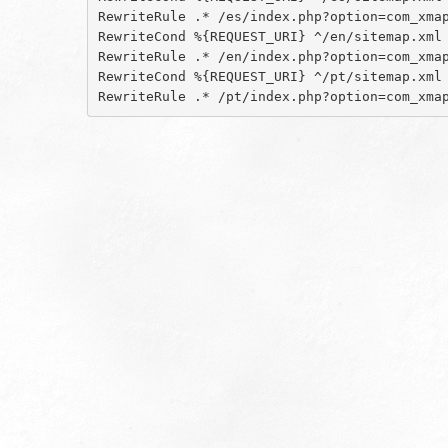
RewriteRule .* /es/index.php?option=com_xmap
RewriteCond %{REQUEST_URI} ^/en/sitemap.xml

RewriteRule .* /en/index.php?option=com_xmap
RewriteCond %{REQUEST_URI} ^/pt/sitemap.xml

RewriteRule .* /pt/index.php?option=com_xma