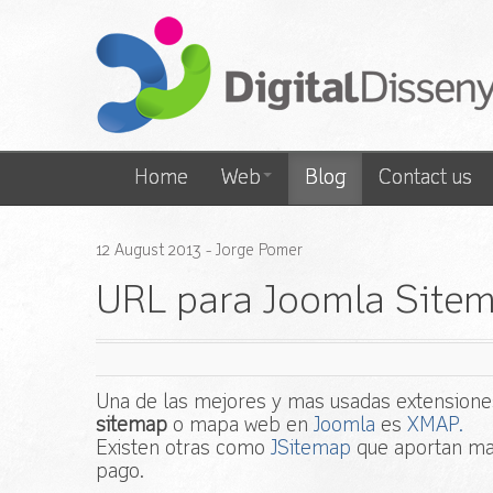
Home
Web
Blog
Contact us
12
August
2013
- Jorge Pomer
URL para Joomla Site
Una de las mejores y mas usadas extensione
sitemap
o mapa web en
Joomla
es
XMAP.
Existen otras como
JSitemap
que aportan may
pago.