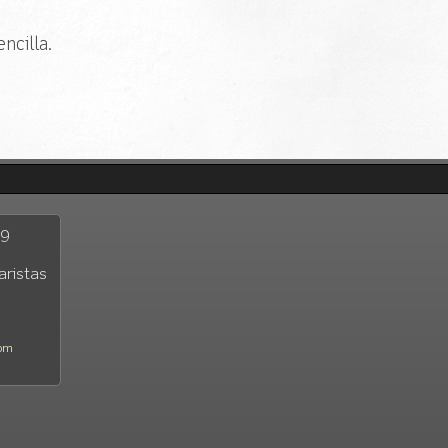
ncilla.
29
aristas
com