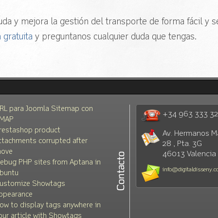
da y mejora la gestión del transporte de forma fácil y se
 gratuita
y preguntanos cualquier duda que tengas.
RL para Joomla Sitemap con
+34 963 333 3
MAP
restashop product
Av. Hermanos M
ttachments corrupted after
28 , Pta. 3G
ove
46013 Valencia
ebug PHP sites from Aptana in
info@digitaldisseny.
buntu
ustomize Showtags
ppearance
ow to display tags anywhere in
our article with Showtags