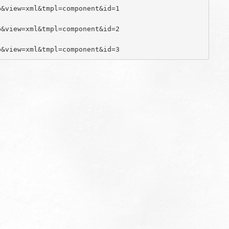
&view=xml&tmpl=component&id=1

&view=xml&tmpl=component&id=2

p&view=xml&tmpl=component&id=3