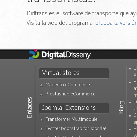
Didtrans es el software de transporte que ayu
Visíta la web del programa,
prueba la versión
U
Virtual stores
X
P
Magento eCommerce
a
Prestashop eCommerce
m
D
Joomla! Extensions
U
C
Transformer Multimodule
a
Twitter bootstrap for Joomla!
H
y