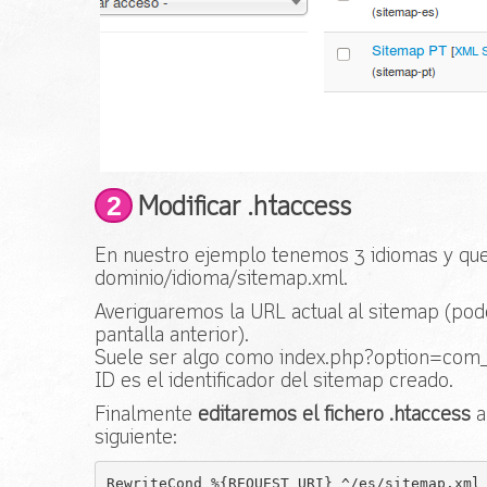
2
Modificar .htaccess
En nuestro ejemplo tenemos 3 idiomas y que
dominio/idioma/sitemap.xml.
Averiguaremos la URL actual al sitemap (po
pantalla anterior).
Suele ser algo como index.php?option=co
ID es el identificador del sitemap creado.
Finalmente
editaremos el fichero .htaccess
a
siguiente:
RewriteCond %{REQUEST_URI} ^/es/sitemap.xml
