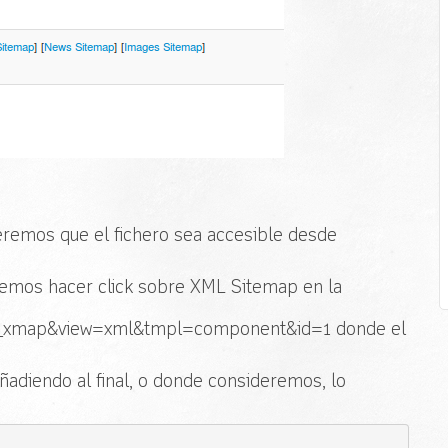
remos que el fichero sea accesible desde
demos hacer click sobre XML Sitemap en la
m_xmap&view=xml&tmpl=component&id=1 donde el
ñadiendo al final, o donde consideremos, lo