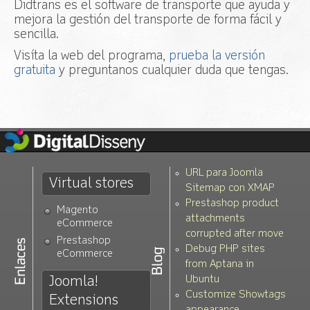
Didtrans es el software de transporte que ayuda y
mejora la gestión del transporte de forma fácil y
sencilla.
Visíta la web del programa,
prueba la versión
gratuita
y preguntanos cualquier duda que tengas.
URL para Joomla
Virtual stores
Sitemap con XMAP
Prestashop product
Magento
attachments
eCommerce
corrupted after move
Prestashop
Debug PHP sites
eCommerce
from Aptana in
Joomla!
Ubuntu
Customize Showtags
Extensions