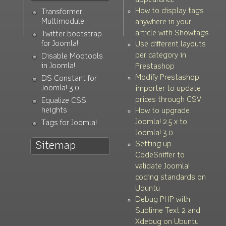
appearance
How to display tags
Transformer
Multimodule
anywhere in your
article with Showtags
Twitter bootstrap
for Joomla!
Use different layouts
per category in
Disable Mootools
in Joomla!
Prestashop
Modify Prestashop
DS Constant for
Joomla! 3.0
importer to update
prices through CSV
Equalize CSS
heights
How to upgrade
Joomla! 2.5.x to
Tags for Joomla!
Joomla! 3.0
Setting up
Sitemap
CodeSniffer to
validate Joomla!
coding standards on
Ubuntu
Debug PHP with
Sublime Text 2 and
Xdebug on Ubuntu